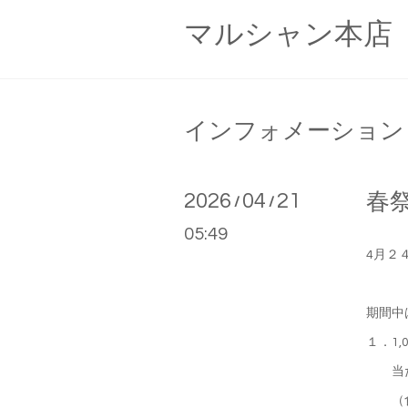
マルシャン本店
インフォメーション
2026
04
21
春
/
/
05:49
4月２
期間中
１．1
当たる
（食パ