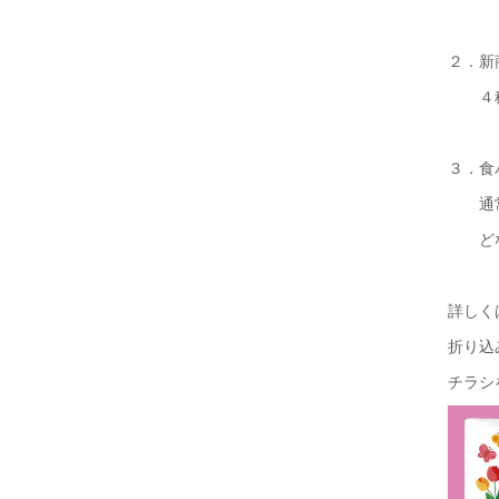
２．新
４種類
３．食
通常L
どな
詳しく
折り込
チラシ